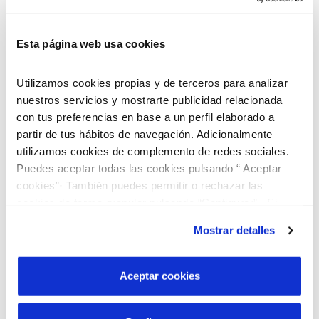
Esta página web usa cookies
Utilizamos cookies propias y de terceros para analizar
nuestros servicios y mostrarte publicidad relacionada
con tus preferencias en base a un perfil elaborado a
partir de tus hábitos de navegación. Adicionalmente
utilizamos cookies de complemento de redes sociales.
Puedes aceptar todas las cookies pulsando “ Aceptar
cookies”· También puedes permitir o rechazar las
cookies de forma granular pulsando “Configurar”. Si
pulsas “Rechazar cookies”, equivaldrá a rechazar la
Mostrar detalles
instalación de todas las cookies salvo las necesarias que
son indispensables para que el sitio web funcione y que
por tanto no se pueden desactivar. Puedes consultar
Aceptar cookies
Descobreix el nostre programa de Beques
más información en nuestra
Política de Cookies
“Joves Talents”!
Busquem joves brillants que vulguin cursar estudis