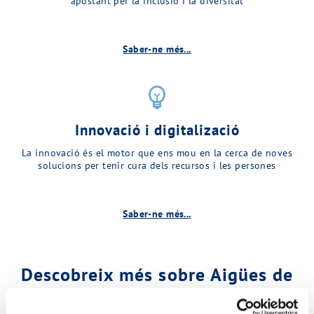
apostant per la inclusió i la diversitat
Saber-ne més...
emoji_objects
Innovació i digitalizació
La innovació és el motor que ens mou en la cerca de noves
solucions per tenir cura dels recursos i les persones
Saber-ne més...
Descobreix més sobre Aigües de
Matadepera…