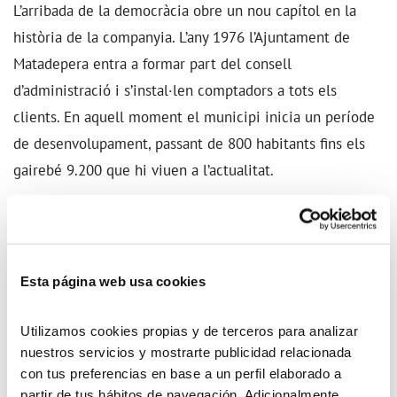
L’arribada de la democràcia obre un nou capítol en la
història de la companyia. L’any 1976 l’Ajuntament de
Matadepera entra a formar part del consell
d’administració i s’instal·len comptadors a tots els
clients. En aquell moment el municipi inicia un període
de desenvolupament, passant de 800 habitants fins els
gairebé 9.200 que hi viuen a l’actualitat.
L’any 1994 destaca per la compra per part d’Aigües de
Terrassa de les instal·lacions del Girbau per abastir
algunes urbanitzacions de Matadepera i per la concessió
Esta página web usa cookies
a Aigües de Matadepera del subministrament en baixa,
amb la unificació de la gestió i les tarifes en tot el
Utilizamos cookies propias y de terceros para analizar
nuestros servicios y mostrarte publicidad relacionada
municipi i la dotació d’un capdavanter sistema de
con tus preferencias en base a un perfil elaborado a
telecontrol. Un any després, el 1995, l’Ajuntament de
partir de tus hábitos de navegación. Adicionalmente