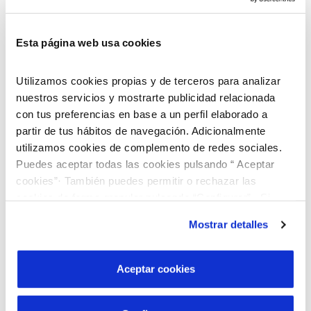
Esta página web usa cookies
Utilizamos cookies propias y de terceros para analizar
nuestros servicios y mostrarte publicidad relacionada
con tus preferencias en base a un perfil elaborado a
partir de tus hábitos de navegación. Adicionalmente
utilizamos cookies de complemento de redes sociales.
Puedes aceptar todas las cookies pulsando “ Aceptar
cookies”· También puedes permitir o rechazar las
cookies de forma granular pulsando “Configurar”. Si
pulsas “Rechazar cookies”, equivaldrá a rechazar la
Mostrar detalles
instalación de todas las cookies salvo las necesarias que
son indispensables para que el sitio web funcione y que
por tanto no se pueden desactivar. Puedes consultar
Aceptar cookies
Descobreix el nostre programa de Beques
más información en nuestra
Política de Cookies
“Joves Talents”!
Busquem joves brillants que vulguin cursar estudis