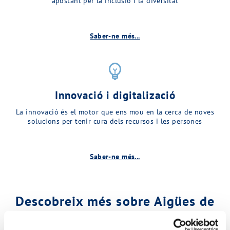
apostant per la inclusió i la diversitat
Saber-ne més...
emoji_objects
Innovació i digitalizació
La innovació és el motor que ens mou en la cerca de noves
solucions per tenir cura dels recursos i les persones
Saber-ne més...
Descobreix més sobre Aigües de
Matadepera…