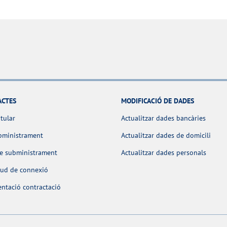
ACTES
MODIFICACIÓ DE DADES
itular
Actualitzar dades bancàries
bministrament
Actualitzar dades de domicili
de subministrament
Actualitzar dades personals
itud de connexió
ntació contractació