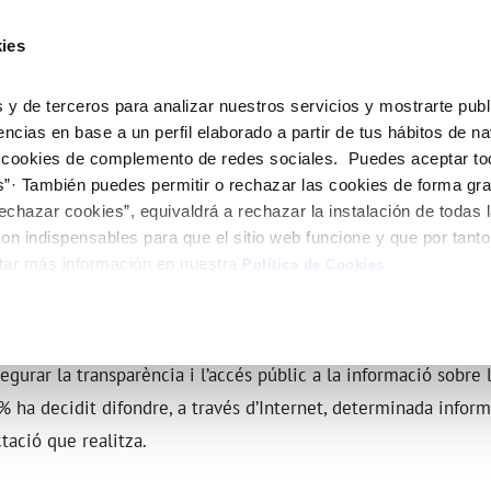
ES
CA
Ocupac
ies
El Teu Servei
La Teva Aigua
Coneix-nos
Els 
 y de terceros para analizar nuestros servicios y mostrarte publ
encias en base a un perfil elaborado a partir de tus hábitos de n
 cookies de complemento de redes sociales. Puedes aceptar to
 AL CLIENT
AT
I COMPLIMENT
NTRACTES
COMPROMÍS DE SERVEI
CURA DE L'AIGUA
MODIFICACIÓ DE DADES
s”· También puedes permitir o rechazar las cookies de forma gr
e contacte
de la qualitat de l’aigua
vi titular
Normativa del servei
Consells d'estalvi
Actualitzar dades bancàries
echazar cookies”, equivaldrá a rechazar la instalación de todas 
'interés
a subministrament
Customer Counsel
Dipòsits comunitaris
Actualitzar dades de domicil
 CONTRACTACIÓ
on indispensables para que el sitio web funcione y que por tant
bres i afectacions
xa de subministrament
Consells per evitar avaries en ca
Actualitzar dades personals
tar más información en nuestra
Política de Cookies
gelada
·licitud de connexió
umentació contractació
segurar la transparència i l’accés públic a la informació sobre l
A%
ha decidit difondre, a través d’Internet, determinada inform
tació que realitza.