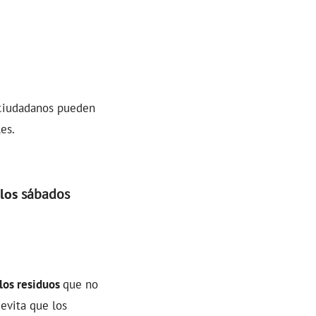
 ciudadanos pueden
es.
 los
sábados
 los residuos
que no
 evita que los