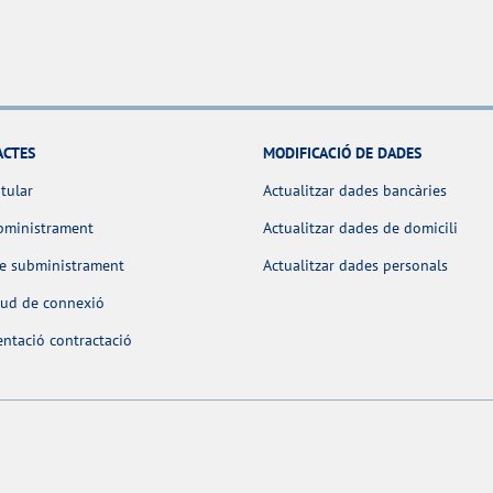
ACTES
MODIFICACIÓ DE DADES
itular
Actualitzar dades bancàries
bministrament
Actualitzar dades de domicili
de subministrament
Actualitzar dades personals
itud de connexió
ntació contractació