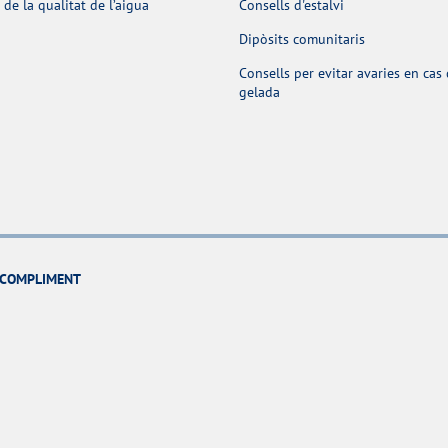
 de la qualitat de l’aigua
Consells d'estalvi
Dipòsits comunitaris
Consells per evitar avaries en cas
gelada
I COMPLIMENT