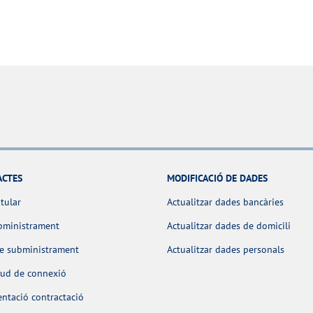
ACTES
MODIFICACIÓ DE DADES
itular
Actualitzar dades bancàries
bministrament
Actualitzar dades de domicili
de subministrament
Actualitzar dades personals
itud de connexió
ntació contractació