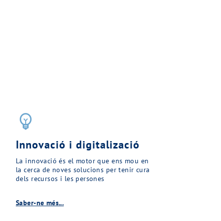
emoji_objects
Innovació i digitalizació
La innovació és el motor que ens mou en
la cerca de noves solucions per tenir cura
dels recursos i les persones
Saber-ne més...