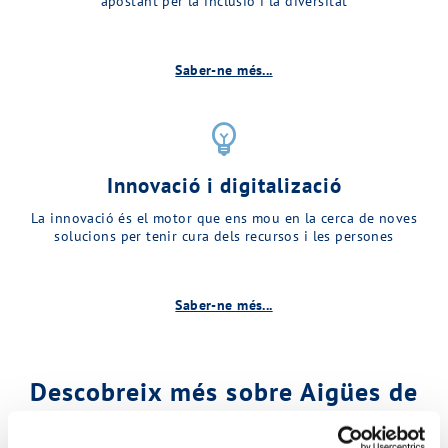
apostant per la inclusió i la diversitat
Saber-ne més...
emoji_objects
Innovació i digitalizació
La innovació és el motor que ens mou en la cerca de noves
solucions per tenir cura dels recursos i les persones
Saber-ne més...
Descobreix més sobre Aigües de
Matadepera…