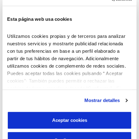
Esta página web usa cookies
Utilizamos cookies propias y de terceros para analizar
nuestros servicios y mostrarte publicidad relacionada
con tus preferencias en base a un perfil elaborado a
partir de tus hábitos de navegación. Adicionalmente
utilizamos cookies de complemento de redes sociales.
Puedes aceptar todas las cookies pulsando “ Aceptar
cookies”· También puedes permitir o rechazar las
cookies de forma granular pulsando “Configurar”. Si
pulsas “Rechazar cookies”, equivaldrá a rechazar la
Mostrar detalles
instalación de todas las cookies salvo las necesarias que
son indispensables para que el sitio web funcione y que
por tanto no se pueden desactivar. Puedes consultar
Aceptar cookies
Descobreix el nostre programa de Beques
más información en nuestra
Política de Cookies
“Joves Talents”!
Busquem joves brillants que vulguin cursar estudis