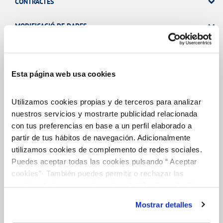
CONTRACTES
MODIFICACIÓ DE DADES
INCIDÉNCIES
Esta página web usa cookies
TOTES LES GESTIONS
Utilizamos cookies propias y de terceros para analizar
nuestros servicios y mostrarte publicidad relacionada
con tus preferencias en base a un perfil elaborado a
partir de tus hábitos de navegación. Adicionalmente
El Teu Servei
utilizamos cookies de complemento de redes sociales.
Puedes aceptar todas las cookies pulsando “ Aceptar
FACTURES I PREUS
cookies”· También puedes permitir o rechazar las
cookies de forma granular pulsando “Configurar”. Si
ATENCIÓ AL CLIENT
pulsas “Rechazar cookies”, equivaldrá a rechazar la
Mostrar detalles
instalación de todas las cookies salvo las necesarias que
COMPROMÍS DE SERVEI
son indispensables para que el sitio web funcione y que