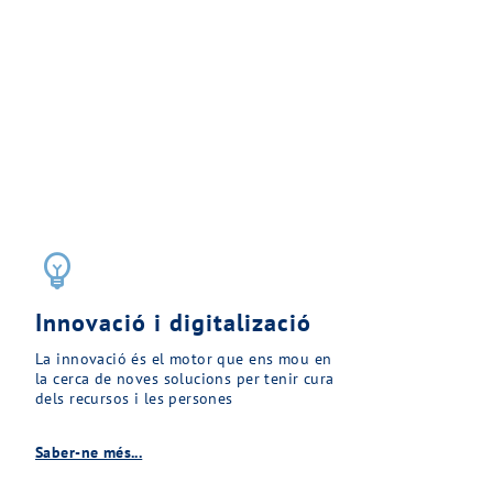
emoji_objects
Innovació i digitalizació
La innovació és el motor que ens mou en
la cerca de noves solucions per tenir cura
dels recursos i les persones
Saber-ne més...