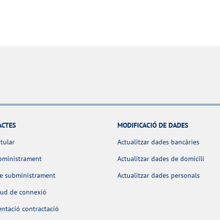
ACTES
MODIFICACIÓ DE DADES
itular
Actualitzar dades bancàries
bministrament
Actualitzar dades de domicili
de subministrament
Actualitzar dades personals
itud de connexió
ntació contractació