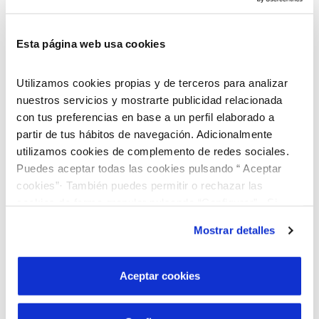
Esta página web usa cookies
Utilizamos cookies propias y de terceros para analizar
nuestros servicios y mostrarte publicidad relacionada
con tus preferencias en base a un perfil elaborado a
partir de tus hábitos de navegación. Adicionalmente
utilizamos cookies de complemento de redes sociales.
Puedes aceptar todas las cookies pulsando “ Aceptar
cookies”· También puedes permitir o rechazar las
cookies de forma granular pulsando “Configurar”. Si
pulsas “Rechazar cookies”, equivaldrá a rechazar la
Mostrar detalles
instalación de todas las cookies salvo las necesarias que
son indispensables para que el sitio web funcione y que
por tanto no se pueden desactivar. Puedes consultar
Aceptar cookies
Descobreix el nostre programa de Beques
más información en nuestra
Política de Cookies
“Joves Talents”!
Busquem joves brillants que vulguin cursar estudis