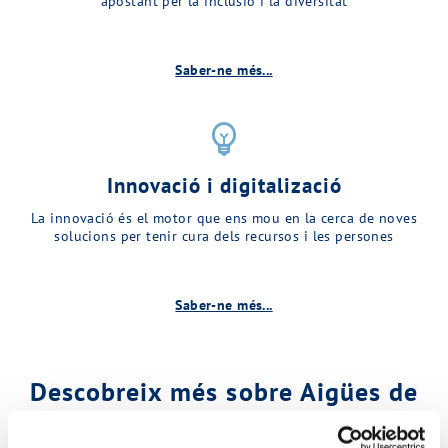
apostant per la inclusió i la diversitat
Saber-ne més...
emoji_objects
Innovació i digitalizació
La innovació és el motor que ens mou en la cerca de noves
solucions per tenir cura dels recursos i les persones
Saber-ne més...
Descobreix més sobre Aigües de
Matadepera…