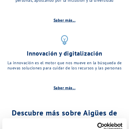
personas, apostando por la inclusión y la diversidad
Saber más...
emoji_objects
Innovación y digitalización
La innovación es el motor que nos mueve en la búsqueda de
nuevas soluciones para cuidar de los recursos y las personas
Saber más...
Descubre más sobre Aigües de
Matadepera…