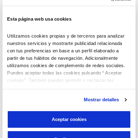
Esta página web usa cookies
Utilizamos cookies propias y de terceros para analizar
nuestros servicios y mostrarte publicidad relacionada
con tus preferencias en base a un perfil elaborado a
partir de tus hábitos de navegación. Adicionalmente
utilizamos cookies de complemento de redes sociales.
Puedes aceptar todas las cookies pulsando “ Aceptar
cookies”· También puedes permitir o rechazar las
cookies de forma granular pulsando “Configurar”. Si
pulsas “Rechazar cookies”, equivaldrá a rechazar la
Mostrar detalles
instalación de todas las cookies salvo las necesarias que
son indispensables para que el sitio web funcione y que
por tanto no se pueden desactivar. Puedes consultar
Aceptar cookies
¡Descubre nuestro programa de Becas
más información en nuestra
Política de Cookies
“Jóvenes Talentos”!
Buscamos jóvenes brillantes que quieran cursar