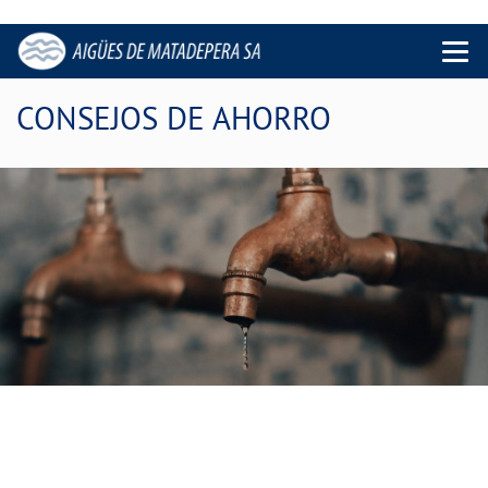
Menu 
CONSEJOS DE AHORRO
Consume agua de forma
responsable