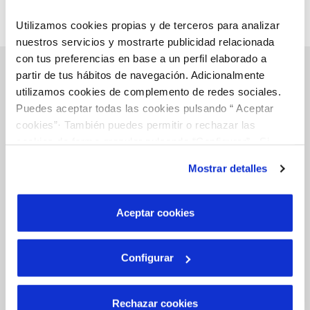
Utilizamos cookies propias y de terceros para analizar
nuestros servicios y mostrarte publicidad relacionada
con tus preferencias en base a un perfil elaborado a
partir de tus hábitos de navegación. Adicionalmente
utilizamos cookies de complemento de redes sociales.
Gestiones online
Puedes aceptar todas las cookies pulsando “ Aceptar
cookies”· También puedes permitir o rechazar las
cookies de forma granular pulsando “Configurar”. Si
FACTURAS, PAGOS Y CONSUMOS
pulsas “Rechazar cookies”, equivaldrá a rechazar la
Mostrar detalles
instalación de todas las cookies salvo las necesarias que
CONTRATOS
son indispensables para que el sitio web funcione y que
MODIFICACIÓN DE DATOS
por tanto no se pueden desactivar. Puedes consultar
Aceptar cookies
más información en nuestra
Política de Cookies
INCIDENCIAS
Configurar
TODAS LAS GESTIONES
Rechazar cookies