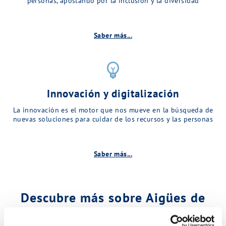
personas, apostando por la inclusión y la diversidad
Saber más...
emoji_objects
Innovación y digitalización
La innovación es el motor que nos mueve en la búsqueda de
nuevas soluciones para cuidar de los recursos y las personas
Saber más...
Descubre más sobre Aigües de
Matadepera…