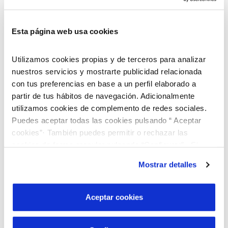
Esta página web usa cookies
Utilizamos cookies propias y de terceros para analizar
nuestros servicios y mostrarte publicidad relacionada
con tus preferencias en base a un perfil elaborado a
partir de tus hábitos de navegación. Adicionalmente
utilizamos cookies de complemento de redes sociales.
Puedes aceptar todas las cookies pulsando “ Aceptar
cookies”· También puedes permitir o rechazar las
cookies de forma granular pulsando “Configurar”. Si
pulsas “Rechazar cookies”, equivaldrá a rechazar la
Mostrar detalles
instalación de todas las cookies salvo las necesarias que
son indispensables para que el sitio web funcione y que
por tanto no se pueden desactivar. Puedes consultar
Aceptar cookies
¡Descubre nuestro programa de Becas
más información en nuestra
Política de Cookies
“Jóvenes Talentos”!
Buscamos jóvenes brillantes que quieran cursar