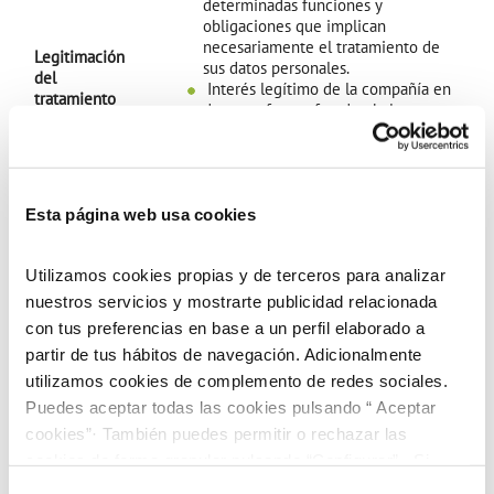
determinadas funciones y
obligaciones que implican
necesariamente el tratamiento de
Legitimación
sus datos personales.
del
Interés legítimo de la compañía en
tratamiento
detectar fugas, fraudes, balance
hidráulico y estudios estadísticos
para la mejora del servicio o diseño
de nuevas funcionalidades.
Su consentimiento para
Esta página web usa cookies
tratamientos opcionales no
relacionados directamente con los
servicios que recibe.
Utilizamos cookies propias y de terceros para analizar
nuestros servicios y mostrarte publicidad relacionada
SERMUBENIEL cuenta con varios
con tus preferencias en base a un perfil elaborado a
proveedores que le asisten en la
partir de tus hábitos de navegación. Adicionalmente
Destinatarios
ejecución de los servicios
utilizamos cookies de complemento de redes sociales.
de la
contratados.
información
Sus datos podrán ser cedidos a
Puedes aceptar todas las cookies pulsando “ Aceptar
entidades locales con competencia
cookies”· También puedes permitir o rechazar las
en la materia.
cookies de forma granular pulsando “Configurar”. Si
pulsas “Rechazar cookies”, equivaldrá a rechazar la