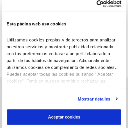
maquinaria y herramientas como corta-setos,
cortacésped, desbrozadoras, podadoras, etc.
Esta página web usa cookies
Utilizamos cookies propias y de terceros para analizar
nuestros servicios y mostrarte publicidad relacionada
con tus preferencias en base a un perfil elaborado a
partir de tus hábitos de navegación. Adicionalmente
utilizamos cookies de complemento de redes sociales.
Puedes aceptar todas las cookies pulsando “ Aceptar
cookies”· También puedes permitir o rechazar las
cookies de forma granular pulsando “Configurar”. Si
pulsas “Rechazar cookies”, equivaldrá a rechazar la
Mostrar detalles
instalación de todas las cookies salvo las necesarias que
Gestiones online
son indispensables para que el sitio web funcione y que
por tanto no se pueden desactivar. Puedes consultar
Aceptar cookies
más información en nuestra
Política de Cookies
FACTURAS, PAGOS Y CONSUMOS