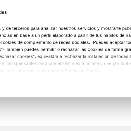
ES
CA
Emple
ies
ne
Tu Servicio
Tu Agua
Conócenos
Nuestro
 y de terceros para analizar nuestros servicios y mostrarte publ
encias en base a un perfil elaborado a partir de tus hábitos de n
 cookies de complemento de redes sociales. Puedes aceptar to
N AL CLIENTE
D
Y CUMPLIMIENTO
NTRATOS
COMPROMISO DE SERVICIO
CUIDADOS DEL AGUA
MODIFICACIÓN DE DATOS
s”· También puedes permitir o rechazar las cookies de forma gr
 de contacto
calidad del agua
bio de titular
Normativa del servicio
Consejos de ahorro
Actualizar datos bancarios
echazar cookies”, equivaldrá a rechazar la instalación de todas 
e interés
a de suministro
Customer Counsel
Depósitos comunitarios
Actualizar datos de domicili
on indispensables para que el sitio web funcione y que por tant
obras y afectaciones
a de suministro
Consejos para evitar averías en c
Actualizar datos personales
tar más información en nuestra
Política de Cookies
helada
icitud de Acometida
umentación contratación
VER TODAS LAS GESTIONES