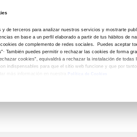
ES
CA
Emple
ies
ne
Tu Servicio
Tu Agua
Conócenos
Nuestro
 y de terceros para analizar nuestros servicios y mostrarte publ
encias en base a un perfil elaborado a partir de tus hábitos de n
 cookies de complemento de redes sociales. Puedes aceptar to
N AL CLIENTE
D
Y CUMPLIMIENTO
NTRATOS
COMPROMISO DE SERVICIO
CUIDADOS DEL AGUA
MODIFICACIÓN DE DATOS
s”· También puedes permitir o rechazar las cookies de forma gr
 de contacto
calidad del agua
bio de titular
Normativa del servicio
Consejos de ahorro
Actualizar datos bancarios
echazar cookies”, equivaldrá a rechazar la instalación de todas 
e interés
a de suministro
Customer Counsel
Depósitos comunitarios
Actualizar datos de domicili
on indispensables para que el sitio web funcione y que por tant
obras y afectaciones
a de suministro
Consejos para evitar averías en c
Actualizar datos personales
tar más información en nuestra
Política de Cookies
helada
icitud de Acometida
umentación contratación
VER TODAS LAS GESTIONES