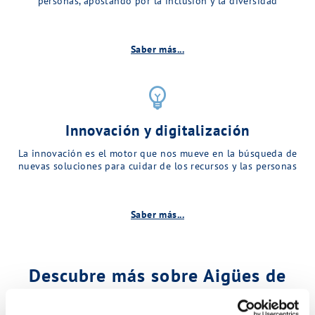
personas, apostando por la inclusión y la diversidad
Saber más...
emoji_objects
Innovación y digitalización
La innovación es el motor que nos mueve en la búsqueda de
nuevas soluciones para cuidar de los recursos y las personas
Saber más...
Descubre más sobre Aigües de
Matadepera…