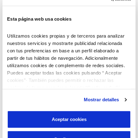
Esta página web usa cookies
Utilizamos cookies propias y de terceros para analizar
nuestros servicios y mostrarte publicidad relacionada
con tus preferencias en base a un perfil elaborado a
partir de tus hábitos de navegación. Adicionalmente
utilizamos cookies de complemento de redes sociales.
Puedes aceptar todas las cookies pulsando “ Aceptar
cookies”· También puedes permitir o rechazar las
cookies de forma granular pulsando “Configurar”. Si
pulsas “Rechazar cookies”, equivaldrá a rechazar la
Mostrar detalles
instalación de todas las cookies salvo las necesarias que
son indispensables para que el sitio web funcione y que
por tanto no se pueden desactivar. Puedes consultar
Aceptar cookies
¡Descubre nuestro programa de Becas
más información en nuestra
Política de Cookies
“Jóvenes Talentos”!
Buscamos jóvenes brillantes que quieran cursar