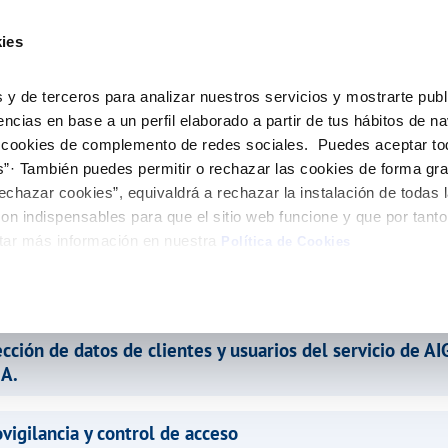
ES
CA
Emple
ies
ne
Tu Servicio
Tu Agua
Conócenos
Nuestro
 y de terceros para analizar nuestros servicios y mostrarte publ
encias en base a un perfil elaborado a partir de tus hábitos de n
 cookies de complemento de redes sociales. Puedes aceptar to
N AL CLIENTE
D
Y CUMPLIMIENTO
NTRATOS
COMPROMISO DE SERVICIO
CUIDADOS DEL AGUA
MODIFICACIÓN DE DATOS
s”· También puedes permitir o rechazar las cookies de forma gr
 de contacto
calidad del agua
bio de titular
Normativa del servicio
Consejos de ahorro
Actualizar datos bancarios
echazar cookies”, equivaldrá a rechazar la instalación de todas 
e interés
a de suministro
Customer Counsel
Depósitos comunitarios
Actualizar datos de domicili
on indispensables para que el sitio web funcione y que por tant
obras y afectaciones
a de suministro
Consejos para evitar averías en c
Actualizar datos personales
tar más información en nuestra
Política de Cookies
helada
icitud de Acometida
umentación contratación
ección de datos de clientes y usuarios del servicio de A
VER TODAS LAS GESTIONES
A.
ovigilancia y control de acceso